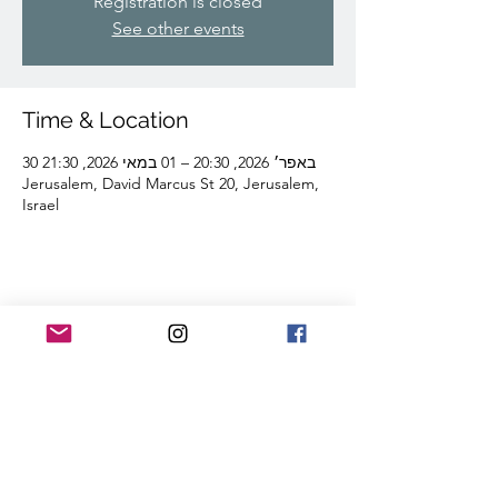
Registration is closed
See other events
Time & Location
30 באפר׳ 2026, 20:30 – 01 במאי 2026, 21:30
Jerusalem, David Marcus St 20, Jerusalem,
Israel
Share this event
Lior Tavori Dance Company